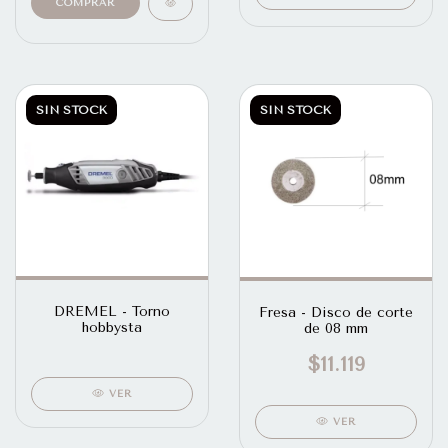
SIN STOCK
SIN STOCK
DREMEL - Torno
Fresa - Disco de corte
hobbysta
de 08 mm
$11.119
VER
VER