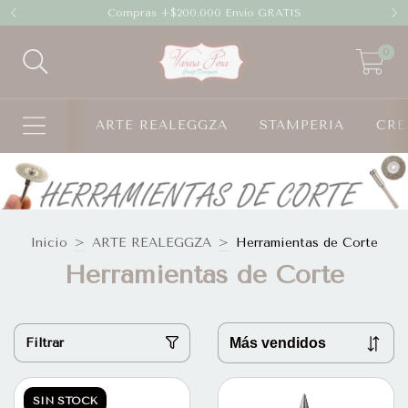
Compras +$200.000 Envío GRATIS
0
ARTE REALEGGZA
STAMPERIA
CRE
Inicio
>
ARTE REALEGGZA
>
Herramientas de Corte
Herramientas de Corte
Filtrar
SIN STOCK