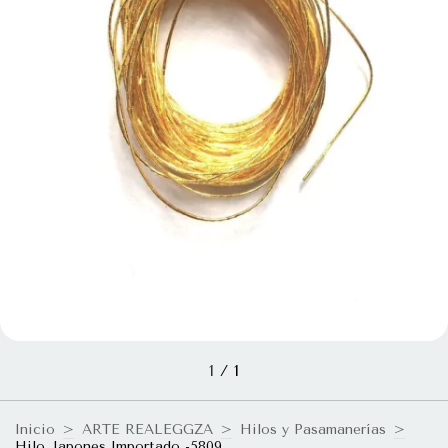
1
/
1
Inicio
>
ARTE REALEGGZA
>
Hilos y Pasamanerías
>
Hilo Japones Importado -5809