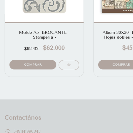
Molde A5 -BROCANTE -
Album 30X30-
Stamperia -
Hojas dobles 
$62.000
$45
$88.412
Contactános
5491141990843