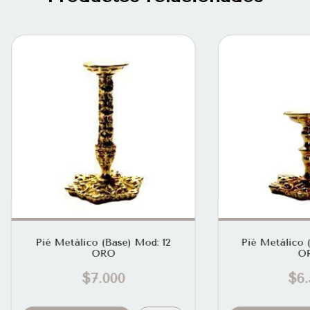
Pié Metálico (Base) Mod: 12
Pié Metálico 
ORO
O
$7.000
$6.