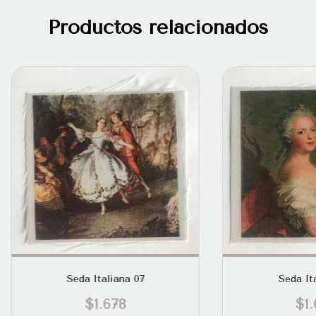
Productos relacionados
Seda Italiana 07
Seda Ita
$1.678
$1.